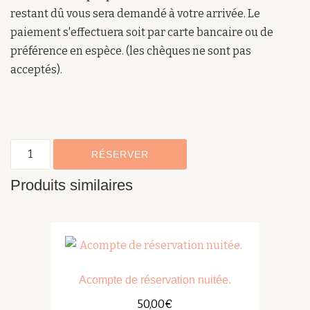
restant dû vous sera demandé à votre arrivée. Le
paiement s'effectuera soit par carte bancaire ou de
préférence en espèce. (les chèques ne sont pas
acceptés).
quantité
RÉSERVER
de
Produits similaires
Acompte
réservation
en
soirée
avec
repas
Acompte de réservation nuitée.
du
50,00
€