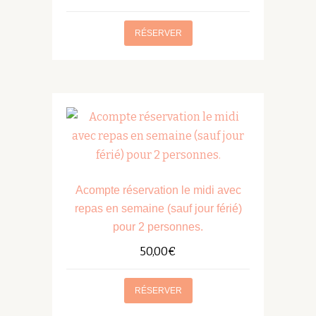
lundi
au
RÉSERVER
jeudi
(sauf
férié
et
veille
de
jour
férié)
Acompte réservation le midi avec
pour
repas en semaine (sauf jour férié)
2
pour 2 personnes.
personnes.
50,00
€
RÉSERVER