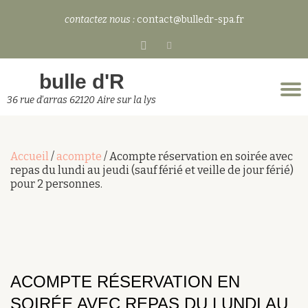
contactez nous :
contact@bulledr-spa.fr
Aller
fa-
au
facebook-
contenu
bulle d'R
square
D
36 rue d'arras 62120 Aire sur la lys
l
n
Accueil
/
acompte
/ Acompte réservation en soirée avec
repas du lundi au jeudi (sauf férié et veille de jour férié)
pour 2 personnes.
ACOMPTE RÉSERVATION EN
SOIRÉE AVEC REPAS DU LUNDI AU