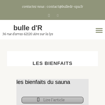
contactez nous :
contact@bulledr-spa.fr
Aller
fa-
au
facebook-
contenu
bulle d'R
square
D
36 rue d'arras 62120 Aire sur la lys
l
n
LES BIENFAITS
les bienfaits du sauna
Lire l'article